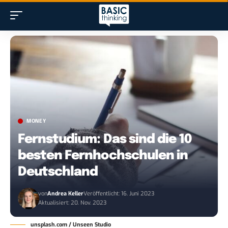
MONEY
Fernstudium: Das sind die 10
besten Fernhochschulen in
Deutschland
von
Andrea Keller
Veröffentlicht: 16. Juni 2023
Aktualisiert: 20. Nov. 2023
unsplash.com / Unseen Studio