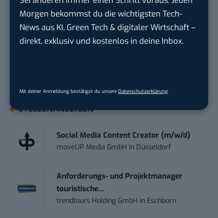
Sei anderen immer einen Schritt voraus. Jeden
Abwicklung und du kannst jedes Jahr profitieren.
Morgen bekommst du die wichtigsten Tech-
Registriere dich jetzt, elektrifiziere deine Flotte und
News aus KI, Green Tech & digitaler Wirtschaft –
erhalte jährlich Prämien von bis zu 12.160 Euro pro
direkt, exklusiv und kostenlos in deine Inbox.
Elektrofahrzeug.
Jetzt registrieren
Mit deiner Anmeldung bestätigst du unsere
Datenschutzerklärung
.
STELLENANZEIGEN
Social Media Content Creator (m/w/d)
moveUP Media GmbH
in
Düsseldorf
Anforderungs- und Projektmanager
touristische...
trendtours Holding GmbH
in
Eschborn