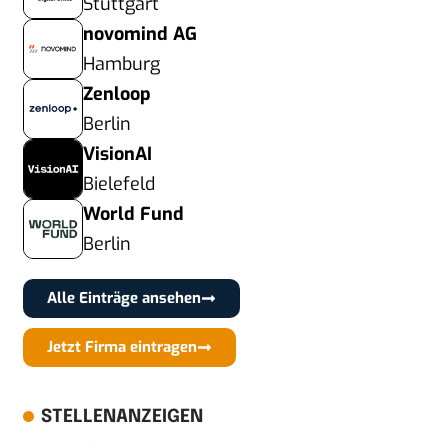
Stuttgart
novomind AG
Hamburg
Zenloop
Berlin
VisionAI
Bielefeld
World Fund
Berlin
Alle Einträge ansehen
Jetzt Firma eintragen
STELLENANZEIGEN