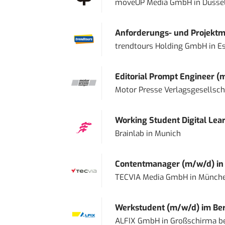
moveUP Media GmbH
in
Düsse
Anforderungs- und Projektma
trendtours Holding GmbH
in
E
Editorial Prompt Engineer (
Motor Presse Verlagsgesellsc
Working Student Digital Lear
Brainlab
in
Munich
Contentmanager (m/w/d) in T
TECVIA Media GmbH
in
Münch
Werkstudent (m/w/d) im Ber
ALFIX GmbH
in
Großschirma be