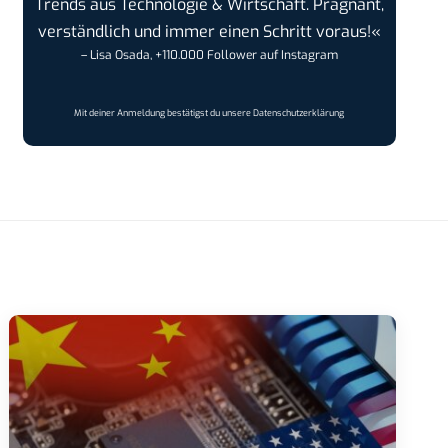
Trends aus Technologie & Wirtschaft. Prägnant,
verständlich und immer einen Schritt voraus!«
– Lisa Osada, +110.000 Follower auf Instagram
Mit deiner Anmeldung bestätigst du unsere
Datenschutzerklärung