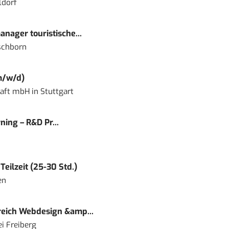
ldorf
nager touristische...
schborn
m/w/d)
haft mbH
in
Stuttgart
ning – R&D Pr...
eilzeit (25-30 Std.)
en
eich Webdesign &amp...
i Freiberg