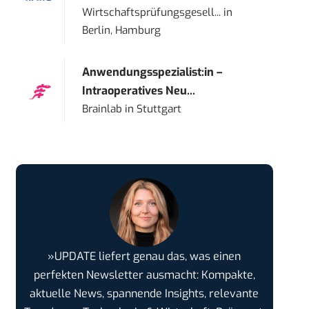
Wirtschaftsprüfungsgesell...
in
Berlin, Hamburg
Anwendungsspezialist:in –
Intraoperatives Neu...
Brainlab
in
Stuttgart
»UPDATE liefert genau das, was einen
perfekten Newsletter ausmacht: Kompakte,
aktuelle News, spannende Insights, relevante