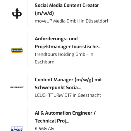
Social Media Content Creator
(m/w/d)
moveUP Media GmbH
in
Düsseldorf
Anforderungs- und
Projektmanager touristische...
trendtours Holding GmbH
in
Eschborn
Content Manager (m/w/g) mit
Schwerpunkt Socia...
LEUCHTTURM1917
in
Geesthacht
AI & Automation Engineer /
Technical Proj...
KPMG AG