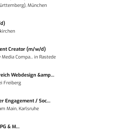
ürttemberg), München
d)
kirchen
ent Creator (m/w/d)
 Media Compa...
in
Rastede
eich Webdesign &amp...
i Freiberg
r Engagement / Soc...
 am Main, Karlsruhe
PG & M...