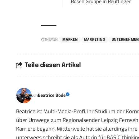
Bosch Gruppe
in
Reutlingen
THEMEN:
MARKEN
MARKETING
UNTERNEHME
Teile diesen Artikel
Beatrice Bode
von
Beatrice ist Multi-Media-Profi. Ihr Studium der Ko
über Umwege zum Regionalsender Leipzig Fernsehen,
Karriere begann. Mittlerweile hat sie allerdings ih
unterwegs schreibt sie als Autorin für BASIC thinkin