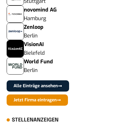
Stuttgart
novomind AG
Hamburg
Zenloop
Berlin
VisionAI
Bielefeld
World Fund
Berlin
Alle Einträge ansehen
Jetzt Firma eintragen
STELLENANZEIGEN