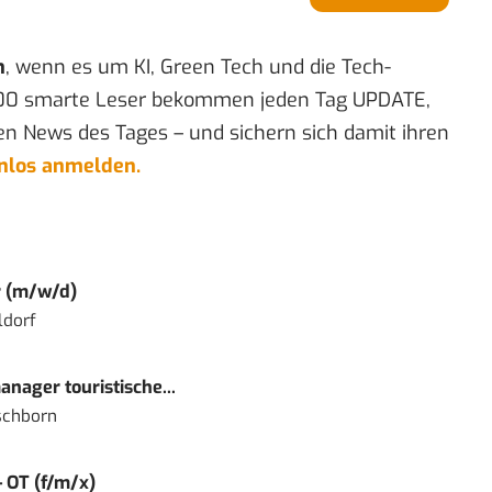
n
, wenn es um KI, Green Tech und die Tech-
00 smarte Leser bekommen jeden Tag UPDATE,
en News des Tages – und sichern sich damit ihren
enlos anmelden.
r (m/w/d)
ldorf
nager touristische...
schborn
– OT (f/m/x)