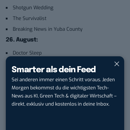
Shotgun Wedding
The Survivalist
Breaking News in Yuba County
26. August:
Doctor Sleep
28. August:
Smarter als dein Feed
Marry Me – Verheiratet auf den ersten Blick
Sei anderen immer einen Schritt voraus. Jeden
Ted
Morgen bekommst du die wichtigsten Tech-
News aus KI, Green Tech & digitaler Wirtschaft –
Ted 2
direkt, exklusiv und kostenlos in deine Inbox.
29. August:
Hangman