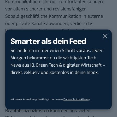
Kommunikation nicht nur komfortabler, sondern
vor allem sicherer und revisionsfähiger.
Sobald geschäftliche Kommunikation in externe
oder private Kanäle abwandert, verliert das
Unternehmen schrittweise die Kontrolle über
Wissen, Prozesse und Datenflüsse.
Smarter als dein Feed
Die neue SaaS-Realität:
Sei anderen immer einen Schritt voraus. Jeden
Planbarkeit statt niedriger
Morgen bekommst du die wichtigsten Tech-
Einstiegspreise
News aus KI, Green Tech & digitaler Wirtschaft –
direkt, exklusiv und kostenlos in deine Inbox.
Viele moderne SaaS-Tools wirken im Einstieg
attraktiv: niedrige Monatsgebühren, kurze
Vertragslaufzeiten, flexible Nutzerpakete. Mit
wachsender Teamgröße und steigendem
Mit deiner Anmeldung bestätigst du unsere
Datenschutzerklärung
.
Digitalisierungsgrad zeigt sich jedoch eine andere
Realität: Lizenzkosten kommen aus vielen