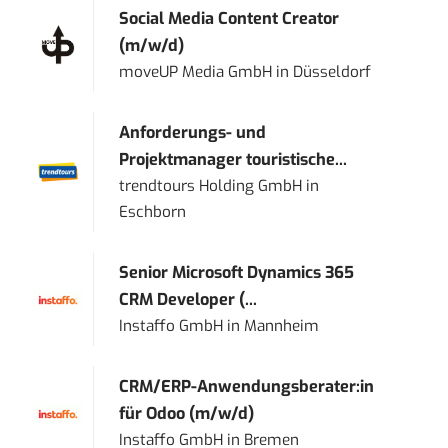
Social Media Content Creator
(m/w/d)
moveUP Media GmbH
in
Düsseldorf
Anforderungs- und
Projektmanager touristische...
trendtours Holding GmbH
in
Eschborn
Senior Microsoft Dynamics 365
CRM Developer (...
Instaffo GmbH
in
Mannheim
CRM/ERP-Anwendungsberater:in
für Odoo (m/w/d)
Instaffo GmbH
in
Bremen