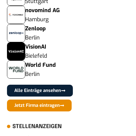
Stuttgart
novomind AG
Hamburg
Zenloop
Berlin
VisionAI
Bielefeld
World Fund
Berlin
Alle Einträge ansehen
Jetzt Firma eintragen
STELLENANZEIGEN