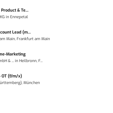
Product & Te...
 KG
in
Ennepetal
count Lead (m...
 am Main, Frankfurt am Main
ine-Marketing
bH & ...
in
Heilbronn, F...
– OT (f/m/x)
ürttemberg), München