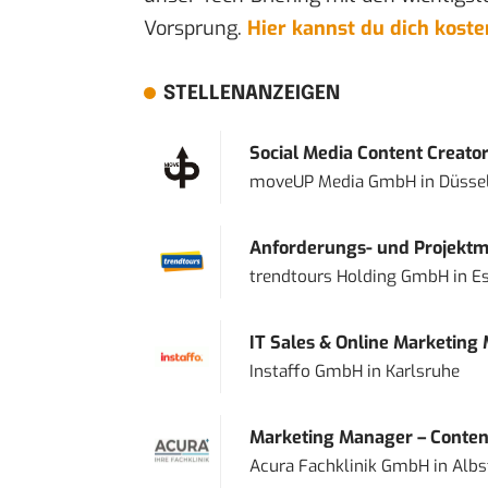
Vorsprung.
Hier kannst du dich kost
STELLENANZEIGEN
Social Media Content Creato
moveUP Media GmbH
in
Düsse
Anforderungs- und Projektma
trendtours Holding GmbH
in
E
IT Sales & Online Marketing
Instaffo GmbH
in
Karlsruhe
Marketing Manager – Content
Acura Fachklinik GmbH
in
Albs