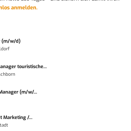
enlos anmelden.
r (m/w/d)
ldorf
nager touristische...
schborn
 Manager (m/w/...
 Marketing /...
tadt