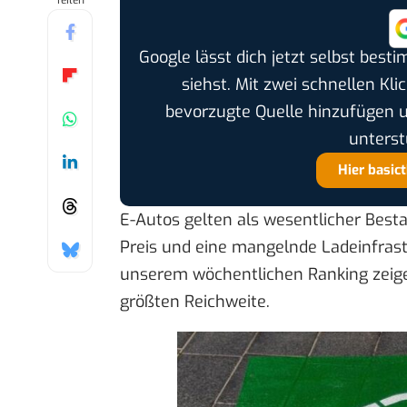
Teilen
Google lässt dich jetzt selbst bes
siehst. Mit zwei schnellen Kli
bevorzugte Quelle hinzufügen 
unterst
Hier basic
E-Autos gelten als wesentlicher Besta
Preis und eine mangelnde Ladeinfrastr
unserem
wöchentlichen Ranking
zeige
größten Reichweite.