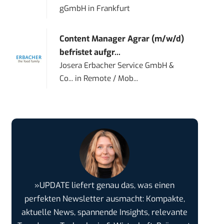
gGmbH
in
Frankfurt
Content Manager Agrar (m/w/d)
befristet aufgr...
Josera Erbacher Service GmbH &
Co...
in
Remote / Mob...
»UPDATE liefert genau das, was einen
perfekten Newsletter ausmacht: Kompakte,
aktuelle News, spannende Insights, relevante