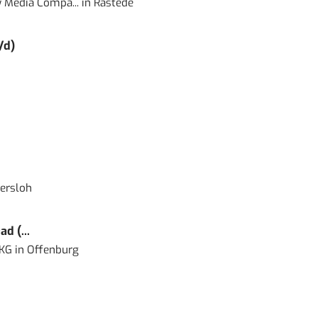
 Media Compa...
in
Rastede
/d)
ersloh
d (...
 KG
in
Offenburg