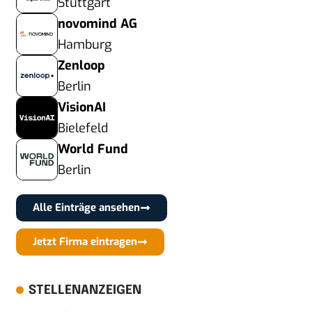
Stuttgart
novomind AG
Hamburg
Zenloop
Berlin
VisionAI
Bielefeld
World Fund
Berlin
Alle Einträge ansehen
Jetzt Firma eintragen
STELLENANZEIGEN