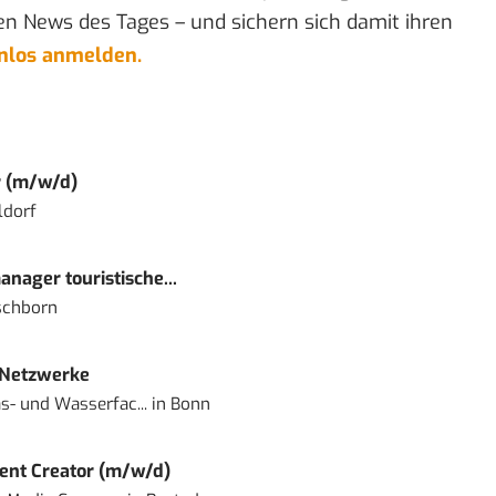
en News des Tages – und sichern sich damit ihren
enlos anmelden.
r (m/w/d)
ldorf
nager touristische...
schborn
 Netzwerke
- und Wasserfac...
in
Bonn
ent Creator (m/w/d)