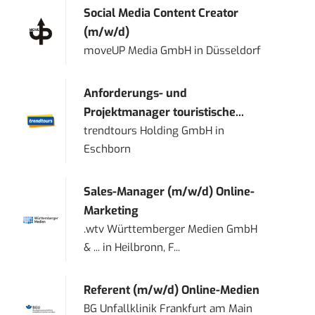
Social Media Content Creator
(m/w/d)
moveUP Media GmbH
in
Düsseldorf
Anforderungs- und
Projektmanager touristische...
trendtours Holding GmbH
in
Eschborn
Sales-Manager (m/w/d) Online-
Marketing
.wtv Württemberger Medien GmbH
& ...
in
Heilbronn, F...
Referent (m/w/d) Online-Medien
BG Unfallklinik Frankfurt am Main