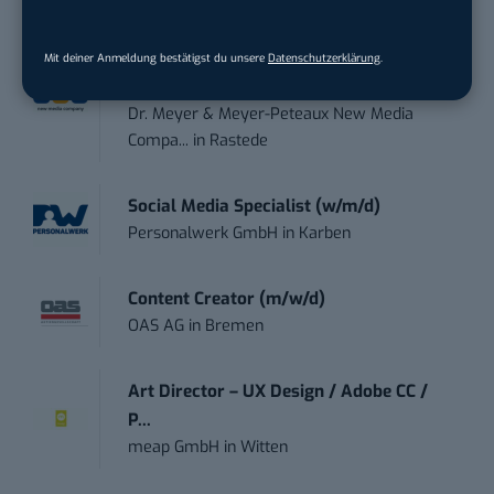
Social Media Manager / Content Creator
Mit deiner Anmeldung bestätigst du unsere
Datenschutzerklärung
.
(m/w/d)
Dr. Meyer & Meyer-Peteaux New Media
Compa...
in
Rastede
Social Media Specialist (w/m/d)
Personalwerk GmbH
in
Karben
Content Creator (m/w/d)
OAS AG
in
Bremen
Art Director – UX Design / Adobe CC /
P...
meap GmbH
in
Witten