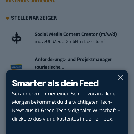
kostenlos anmelden.
STELLENANZEIGEN
Social Media Content Creator (m/w/d)
moveUP Media GmbH
in
Düsseldorf
Anforderungs- und Projektmanager
touristische...
trendtours Holding GmbH
in
Eschborn
Smarter als dein Feed
Social Media Manager (m/w/d)
Sei anderen immer einen Schritt voraus. Jeden
BANNERKÖNIG GmbH
in
Gelsenkirchen
Morgen bekommst du die wichtigsten Tech-
News aus KI, Green Tech & digitaler Wirtschaft –
Referent (m/w/d) Technik & Netzwerke
direkt, exklusiv und kostenlos in deine Inbox.
DVGW Deutscher Verein des Gas- und
Wasserfac...
in
Bonn