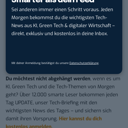
Smarter als dein Feed
mehr arbeiten wollen
Sei anderen immer einen Schritt voraus. Jeden
Feierabend: 10 Tipps, wie du von der Arbeit
Morgen bekommst du die wichtigsten Tech-
abschalten kannst
News aus KI, Green Tech & digitaler Wirtschaft –
New Work: Das sind die besten Länder für
direkt, exklusiv und kostenlos in deine Inbox.
Remote Work
Coffee Badging: Neuer Arbeitstrend als Protest
gegen die Büropflicht
Mit deiner Anmeldung bestätigst du unsere
Datenschutzerklärung
.
Du möchtest nicht abgehängt werden
, wenn es um
KI, Green Tech und die Tech-Themen von Morgen
geht? Über 12.000 smarte Leser bekommen jeden
Tag UPDATE, unser Tech-Briefing mit den
wichtigsten News des Tages – und sichern sich
damit ihren Vorsprung.
Hier kannst du dich
kostenlos anmelden.