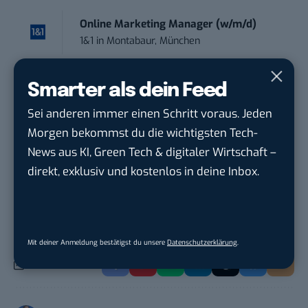
Online Marketing Manager (w/m/d)
1&1
in
Montabaur, München
Marketing Specialist – AI & Content
Smarter als dein Feed
Manag...
Sei anderen immer einen Schritt voraus. Jeden
FEINMETALL GmbH
in
Herrenberg bei
Morgen bekommst du die wichtigsten Tech-
Stuttgart
News aus KI, Green Tech & digitaler Wirtschaft –
direkt, exklusiv und kostenlos in deine Inbox.
THEMEN:
ADFREE
BTLISTICLE
MOBILITÄT
Mit deiner Anmeldung bestätigst du unsere
Datenschutzerklärung
.