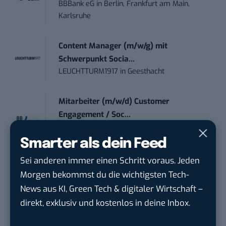
BBBank eG
in
Berlin, Frankfurt am Main,
Karlsruhe
Content Manager (m/w/g) mit
Schwerpunkt Socia...
LEUCHTTURM1917
in
Geesthacht
Mitarbeiter (m/w/d) Customer
Engagement / Soc...
BBBank eG
in
Berlin, Frankfurt am Main,
Karlsruhe
Smarter als dein Feed
Sei anderen immer einen Schritt voraus. Jeden
Marketing Specialist – AI & Content
Morgen bekommst du die wichtigsten Tech-
Manag...
News aus KI, Green Tech & digitaler Wirtschaft –
FEINMETALL GmbH
in
Herrenberg bei
direkt, exklusiv und kostenlos in deine Inbox.
Stuttgart