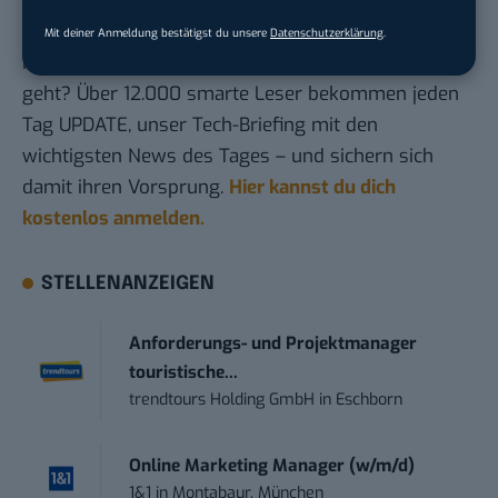
Du möchtest nicht abgehängt werden
, wenn es um
Mit deiner Anmeldung bestätigst du unsere
Datenschutzerklärung
.
KI, Green Tech und die Tech-Themen von Morgen
geht? Über 12.000 smarte Leser bekommen jeden
Tag UPDATE, unser Tech-Briefing mit den
wichtigsten News des Tages – und sichern sich
damit ihren Vorsprung.
Hier kannst du dich
kostenlos anmelden.
STELLENANZEIGEN
Anforderungs- und Projektmanager
touristische...
trendtours Holding GmbH
in
Eschborn
Online Marketing Manager (w/m/d)
1&1
in
Montabaur, München