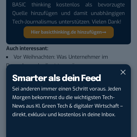
BASIC thinking kostenlos als bevorzugte
Quelle hinzufügen und damit unabhängigen
Tech-Journalismus unterstützen. Vielen Dank!
Hier basicthinking.de hinzufügen
Auch interessant:
Vor Weihnachten: Was Unternehmer im
Dezember unbedingt tun müssen
Last-Minute-Geschenke: 6 Digitale
Smarter als dein Feed
Geschenkideen zu Weihnachten
Sei anderen immer einen Schritt voraus. Jeden
Sparen? Warum ihr Weihnachten ohne
Morgen bekommst du die wichtigsten Tech-
Zurückhaltung feiern solltet
News aus KI, Green Tech & digitaler Wirtschaft –
direkt, exklusiv und kostenlos in deine Inbox.
Das sind die 10 beliebtesten Weihnachtsfilme
der Deutschen