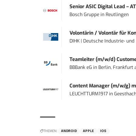
Senior ASIC Digital Lead – AT
Bosch Gruppe
in
Reutlingen
Volontärin / Volontär für Ko
DIHK | Deutsche Industrie- u
Teamleiter (m/w/d) Custome
BBBank eG
in
Berlin, Frankfurt
Content Manager (m/w/g) mi
LEUCHTTURM1917
in
Geesthach
THEMEN:
ANDROID
APPLE
IOS