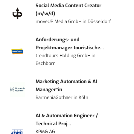
Social Media Content Creator
(m/w/d)
moveUP Media GmbH
in
Düsseldorf
Anforderungs- und
Projektmanager touristische...
trendtours Holding GmbH
in
Eschborn
Marketing Automation & AI
Manager*in
BarmeniaGothaer
in
Köln
AI & Automation Engineer /
Technical Proj...
KPMG AG