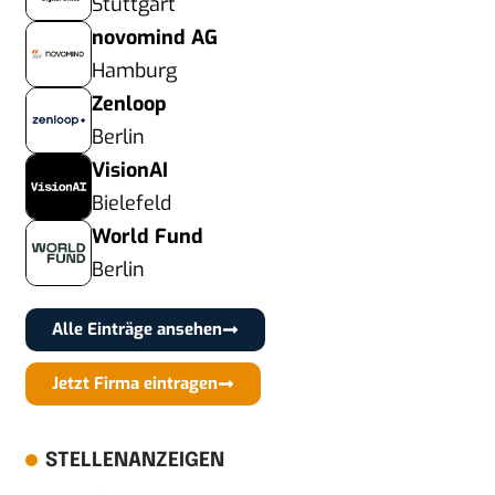
Stuttgart
novomind AG
Hamburg
Zenloop
Berlin
VisionAI
Bielefeld
World Fund
Berlin
Alle Einträge ansehen
Jetzt Firma eintragen
STELLENANZEIGEN