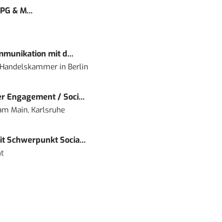
PG & M...
mmunikation mit d...
nd Handelskammer
in
Berlin
r Engagement / Soci...
 am Main, Karlsruhe
t Schwerpunkt Socia...
t