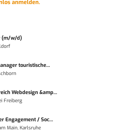
enlos anmelden.
r (m/w/d)
ldorf
nager touristische...
schborn
eich Webdesign &amp...
i Freiberg
r Engagement / Soc...
 am Main, Karlsruhe