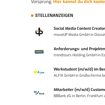
Vorsprung.
Hier kannst du dich kost
STELLENANZEIGEN
Social Media Content Creato
moveUP Media GmbH
in
Düsse
Anforderungs- und Projektma
trendtours Holding GmbH
in
E
Werkstudent (m/w/d) im Ber
ALFIX GmbH
in
Großschirma be
Mitarbeiter (m/w/d) Custome
BBBank eG
in
Berlin, Frankfurt