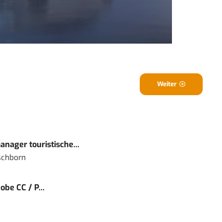
Weiter
nager touristische...
schborn
obe CC / P...