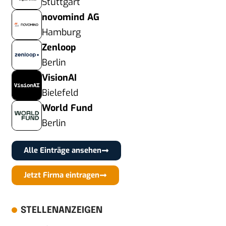
Stuttgart
novomind AG
Hamburg
Zenloop
Berlin
VisionAI
Bielefeld
World Fund
Berlin
Alle Einträge ansehen
Jetzt Firma eintragen
STELLENANZEIGEN