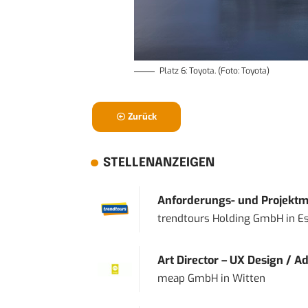
Platz 6: Toyota. (Foto: Toyota)
Zurück
STELLENANZEIGEN
Anforderungs- und Projektma
trendtours Holding GmbH
in
E
Art Director – UX Design / Ad
meap GmbH
in
Witten