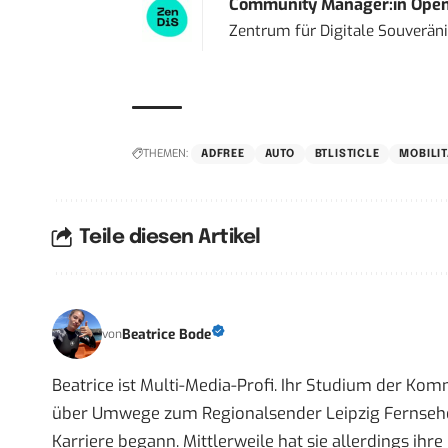
Community Manager:in Open
Zentrum für Digitale Souveränit
THEMEN:
ADFREE
AUTO
BTLISTICLE
MOBILIT
Teile diesen Artikel
Beatrice Bode
von
Beatrice ist Multi-Media-Profi. Ihr Studium der Ko
über Umwege zum Regionalsender Leipzig Fernsehen,
Karriere begann. Mittlerweile hat sie allerdings ih