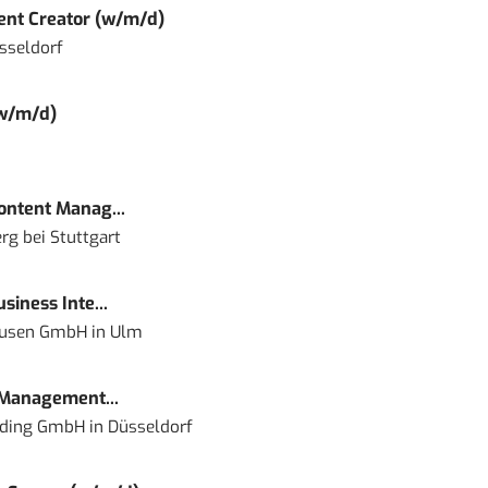
tent Creator (w/m/d)
sseldorf
(w/m/d)
Content Manag...
rg bei Stuttgart
siness Inte...
ausen GmbH
in
Ulm
 Management...
lding GmbH
in
Düsseldorf