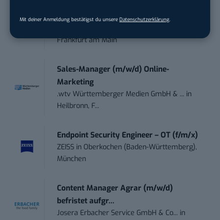
Social Media Consultant & Account Lead
(m...
Mit deiner Anmeldung bestätigst du unsere
Datenschutzerklärung
.
Social DNA GmbH
in
Frankfurt am Main,
Frankfurt am Main
Sales-Manager (m/w/d) Online-
Marketing
.wtv Württemberger Medien GmbH & ...
in
Heilbronn, F...
Endpoint Security Engineer – OT (f/m/x)
ZEISS
in
Oberkochen (Baden-Württemberg),
München
Content Manager Agrar (m/w/d)
befristet aufgr...
Josera Erbacher Service GmbH & Co...
in