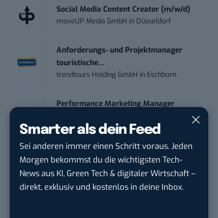
Social Media Content Creator (m/w/d)
moveUP Media GmbH
in
Düsseldorf
Anforderungs- und Projektmanager
touristische...
trendtours Holding GmbH
in
Eschborn
Performance Marketing Manager
Schwerpunkt Pai...
Smarter als dein Feed
EDEKA Südwest Stiftung & Co. KG
in
Offenburg
Sei anderen immer einen Schritt voraus. Jeden
Morgen bekommst du die wichtigsten Tech-
PR & Social Media Coordinator (m/w/d)
News aus KI, Green Tech & digitaler Wirtschaft –
Tropical Island Holding GmbH
in
direkt, exklusiv und kostenlos in deine Inbox.
Lübbenau/Spreewald