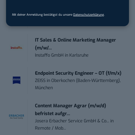
Te...
Ferdinand Bilstein GmbH & Co. KG
in
Mit deiner Anmeldung bestätigst du unsere
Datenschutzerklärung
.
Ennepetal
IT Sales & Online Marketing Manager
(m/w/...
Instaffo GmbH
in
Karlsruhe
Endpoint Security Engineer – OT (f/m/x)
ZEISS
in
Oberkochen (Baden-Württemberg),
München
Content Manager Agrar (m/w/d)
befristet aufgr...
Josera Erbacher Service GmbH & Co...
in
Remote / Mob...