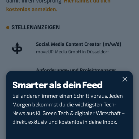
damit ihren Vorsprung.
Hier kannst du dich
kostenlos anmelden.
STELLENANZEIGEN
Social Media Content Creator (m/w/d)
moveUP Media GmbH
in
Düsseldorf
Anforderungs- und Projektmanager
touristische...
Smarter als dein Feed
trendtours Holding GmbH
in
Eschborn
Sei anderen immer einen Schritt voraus. Jeden
Morgen bekommst du die wichtigsten Tech-
Marketing Manager – Content
Marketing /...
News aus KI, Green Tech & digitaler Wirtschaft –
Acura Fachklinik GmbH
in
Albstadt
direkt, exklusiv und kostenlos in deine Inbox.
Content Marketing Specialist Product &