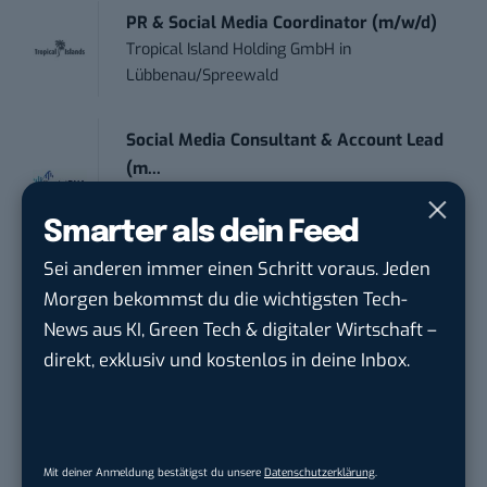
PR & Social Media Coordinator (m/w/d)
Tropical Island Holding GmbH
in
Lübbenau/Spreewald
Social Media Consultant & Account Lead
(m...
Social DNA GmbH
in
Frankfurt am Main,
Frankfurt am Main
Smarter als dein Feed
Sei anderen immer einen Schritt voraus. Jeden
Sales-Manager (m/w/d) Online-
Morgen bekommst du die wichtigsten Tech-
Marketing
News aus KI, Green Tech & digitaler Wirtschaft –
.wtv Württemberger Medien GmbH & ...
in
direkt, exklusiv und kostenlos in deine Inbox.
Heilbronn, F...
Mit deiner Anmeldung bestätigst du unsere
Datenschutzerklärung
.