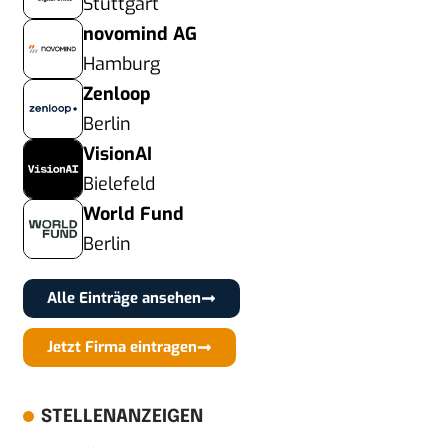
Stuttgart
novomind AG
Hamburg
Zenloop
Berlin
VisionAI
Bielefeld
World Fund
Berlin
Alle Einträge ansehen
Jetzt Firma eintragen
STELLENANZEIGEN