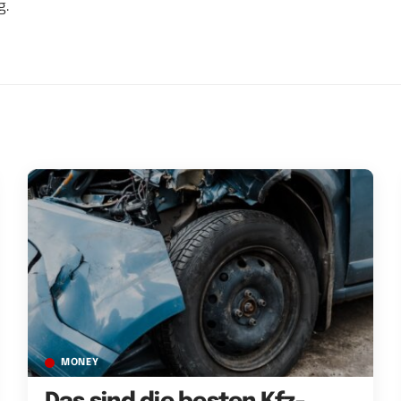
g.
MONEY