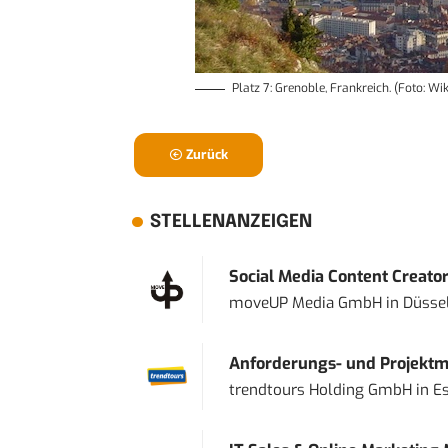
Platz 7: Grenoble, Frankreich. (Foto: 
Zurück
STELLENANZEIGEN
Social Media Content Creato
moveUP Media GmbH
in
Düsse
Anforderungs- und Projektma
trendtours Holding GmbH
in
E