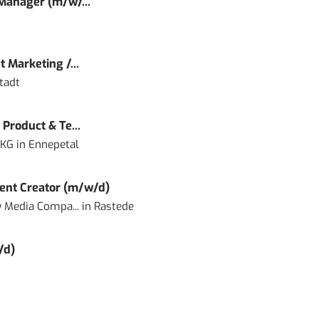
 Manager (m/w/...
 Marketing /...
tadt
Product & Te...
 KG
in
Ennepetal
ent Creator (m/w/d)
 Media Compa...
in
Rastede
/d)