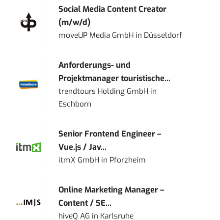
Social Media Content Creator
(m/w/d)
moveUP Media GmbH
in
Düsseldorf
Anforderungs- und
Projektmanager touristische...
trendtours Holding GmbH
in
Eschborn
Senior Frontend Engineer –
Vue.js / Jav...
itmX GmbH
in
Pforzheim
Online Marketing Manager –
Content / SE...
hiveQ AG
in
Karlsruhe