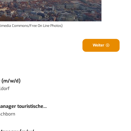
Wikimedia Commons/Free On Line Photos)
Weiter
r (m/w/d)
ldorf
nager touristische...
schborn