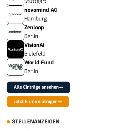
Stuttgart
novomind AG
Hamburg
Zenloop
Berlin
VisionAI
Bielefeld
World Fund
Berlin
Alle Einträge ansehen
Jetzt Firma eintragen
STELLENANZEIGEN