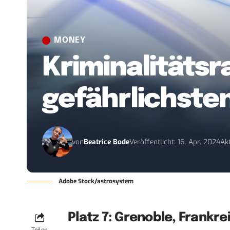
MONEY
Kriminalitätsra
gefährlichsten
von
Beatrice Bode
Veröffentlicht: 16. Apr. 2024
Akt
Adobe Stock/astrosystem
Platz 7: Grenoble, Frankre