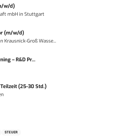
m/w/d)
haft mbH
in
Stuttgart
or (m/w/d)
in
Krausnick-Groß Wasse...
ning – R&D Pr...
eilzeit (25-30 Std.)
en
STEUER