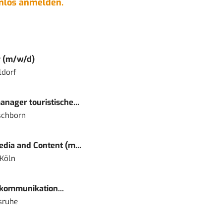
enlos anmelden.
r (m/w/d)
ldorf
nager touristische...
schborn
dia and Content (m...
 Köln
kommunikation...
sruhe