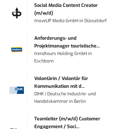
Social Media Content Creator
(m/w/d)
moveUP Media GmbH
in
Düsseldorf
Anforderungs- und
Projektmanager touristische...
trendtours Holding GmbH
in
Eschborn
Volontärin / Volontär für
Kommunikation mit d...
DIHK | Deutsche Industrie- und
Handelskammer
in
Berlin
Teamleiter (m/w/d) Customer
Engagement / Soci...