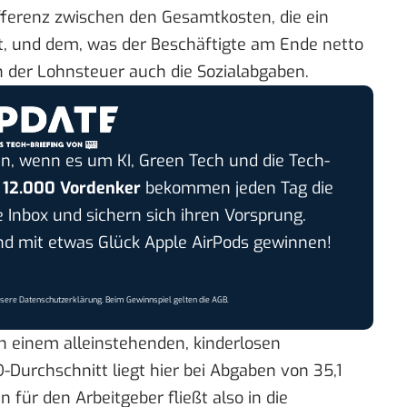
Differenz zwischen den Gesamtkosten, die ein
gt, und dem, was der Beschäftigte am Ende netto
n der Lohnsteuer auch die Sozialabgaben.
n, wenn es um KI, Green Tech und die Tech-
r
12.000 Vordenker
bekommen jeden Tag die
e Inbox und sichern sich ihren Vorsprung.
 mit etwas Glück Apple AirPods gewinnen!
nsere
Datenschutzerklärung
. Beim Gewinnspiel gelten die
AGB
.
on einem alleinstehenden, kinderlosen
urchschnitt liegt hier bei Abgaben von 35,1
n für den Arbeitgeber fließt also in die