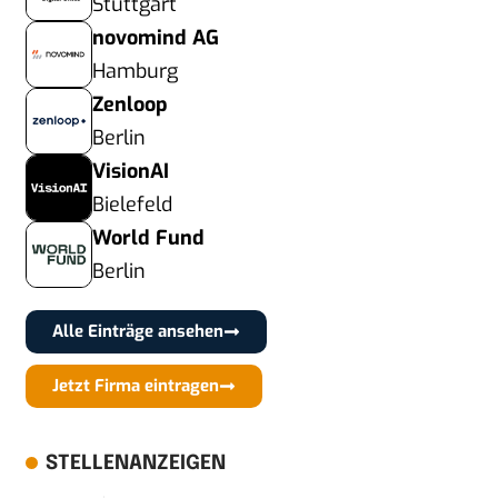
Stuttgart
novomind AG
Hamburg
Zenloop
Berlin
VisionAI
Bielefeld
World Fund
Berlin
Alle Einträge ansehen
Jetzt Firma eintragen
STELLENANZEIGEN