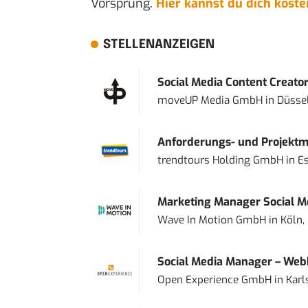
Vorsprung.
Hier kannst du dich kost
STELLENANZEIGEN
Social Media Content Creato
moveUP Media GmbH
in
Düsse
Anforderungs- und Projektma
trendtours Holding GmbH
in
E
Marketing Manager Social Me
Wave In Motion GmbH
in
Köln,
Social Media Manager – Web
Open Experience GmbH
in
Karl