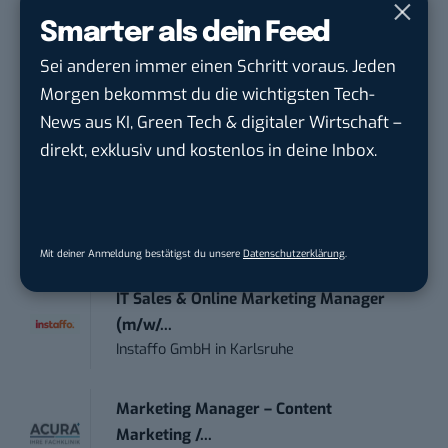
Smarter als dein Feed
Anforderungs- und Projektmanager
Sei anderen immer einen Schritt voraus. Jeden
touristische...
Morgen bekommst du die wichtigsten Tech-
trendtours Holding GmbH
in
Eschborn
News aus KI, Green Tech & digitaler Wirtschaft –
direkt, exklusiv und kostenlos in deine Inbox.
Social Media Manager – Content
Creation...
Wiedmann & Winz GmbH
in
Geislingen an
der Steige
Mit deiner Anmeldung bestätigst du unsere
Datenschutzerklärung
.
IT Sales & Online Marketing Manager
(m/w/...
Instaffo GmbH
in
Karlsruhe
Marketing Manager – Content
Marketing /...