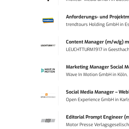
Anforderungs- und Projektma
trendtours Holding GmbH
in
E
Content Manager (m/w/g) mi
LEUCHTTURM1917
in
Geesthach
Marketing Manager Social Me
Wave In Motion GmbH
in
Köln,
Social Media Manager – Web
Open Experience GmbH
in
Karl
Editorial Prompt Engineer (
Motor Presse Verlagsgesellsc