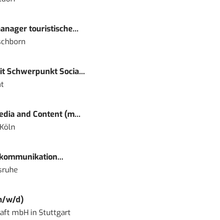
nager touristische...
schborn
t Schwerpunkt Socia...
t
dia and Content (m...
 Köln
kommunikation...
sruhe
m/w/d)
haft mbH
in
Stuttgart