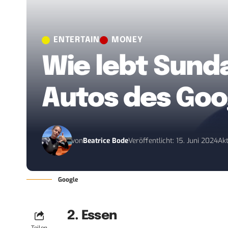
ENTERTAIN
MONEY
Wie lebt Sund
Autos des Goo
von
Beatrice Bode
Veröffentlicht: 15. Juni 2024
Akt
Google
2. Essen