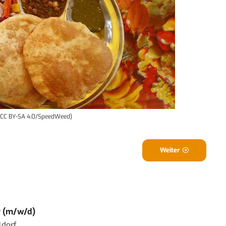
o: CC BY-SA 4.0/SpeedWeed)
Weiter
r (m/w/d)
ldorf