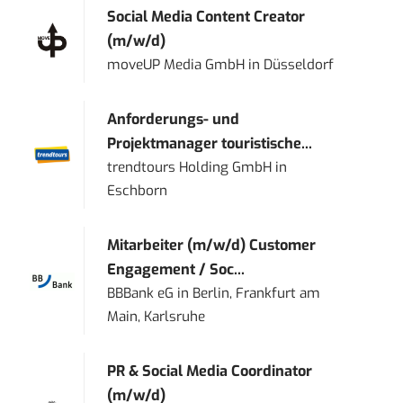
Social Media Content Creator
(m/w/d)
moveUP Media GmbH
in
Düsseldorf
Anforderungs- und
Projektmanager touristische...
trendtours Holding GmbH
in
Eschborn
Mitarbeiter (m/w/d) Customer
Engagement / Soc...
BBBank eG
in
Berlin, Frankfurt am
Main, Karlsruhe
PR & Social Media Coordinator
(m/w/d)