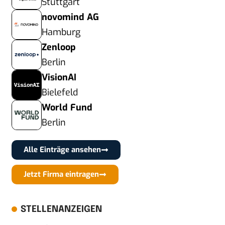
Stuttgart
novomind AG
Hamburg
Zenloop
Berlin
VisionAI
Bielefeld
World Fund
Berlin
Alle Einträge ansehen
Jetzt Firma eintragen
STELLENANZEIGEN