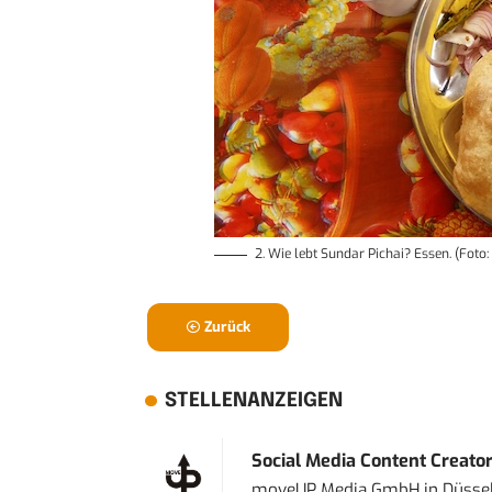
2. Wie lebt Sundar Pichai? Essen. (Fot
Zurück
STELLENANZEIGEN
Social Media Content Creato
moveUP Media GmbH
in
Düsse