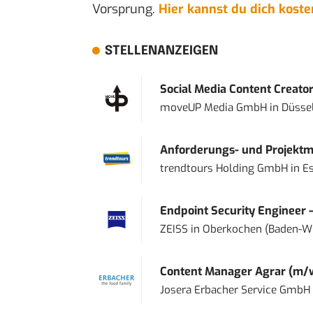
Vorsprung.
Hier kannst du dich kost
STELLENANZEIGEN
Social Media Content Creato
moveUP Media GmbH
in
Düsse
Anforderungs- und Projektma
trendtours Holding GmbH
in
E
Endpoint Security Engineer 
ZEISS
in
Oberkochen (Baden-W
Content Manager Agrar (m/w/d
Josera Erbacher Service GmbH &