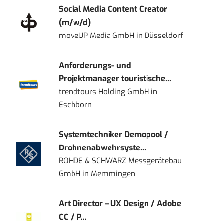
Social Media Content Creator
(m/w/d)
moveUP Media GmbH
in
Düsseldorf
Anforderungs- und
Projektmanager touristische...
trendtours Holding GmbH
in
Eschborn
Systemtechniker Demopool /
Drohnenabwehrsyste...
ROHDE & SCHWARZ Messgerätebau
GmbH
in
Memmingen
Art Director – UX Design / Adobe
CC / P...