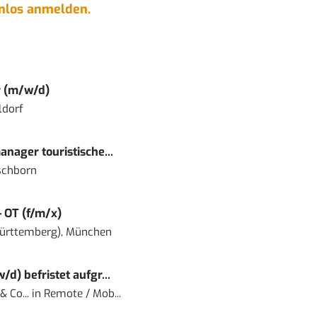
enlos anmelden.
r (m/w/d)
ldorf
nager touristische...
schborn
– OT (f/m/x)
ürttemberg), München
) befristet aufgr...
 Co...
in
Remote / Mob...