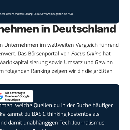
nsere
Datenschutzerklärung
. Beim Gewinnspiel gelten die
AGB
.
rnehmen in Deutschland
n Unternehmen im weltweiten Vergleich führend
senwert. Das
Börsenportal von
Focus
Online
hat
Marktkapitalisierung sowie Umsatz und Gewinn
m folgenden Ranking zeigen wir dir die größten
timmen, welche Quellen du in der Suche häufiger
cks kannst du BASIC thinking kostenlos als
und damit unabhängigen Tech-Journalismus