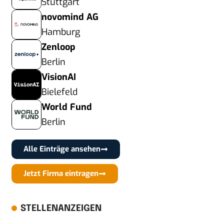
Stuttgart
novomind AG
Hamburg
Zenloop
Berlin
VisionAI
Bielefeld
World Fund
Berlin
Alle Einträge ansehen
Jetzt Firma eintragen
STELLENANZEIGEN