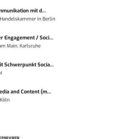
mmunikation mit d...
nd Handelskammer
in
Berlin
r Engagement / Soci...
 am Main, Karlsruhe
t Schwerpunkt Socia...
t
dia and Content (m...
 Köln
ERNEHMEN