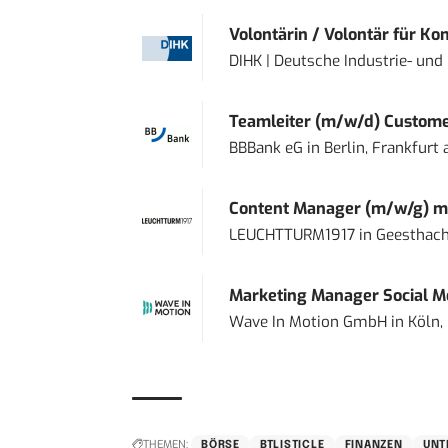
Volontärin / Volontär für Ko
DIHK | Deutsche Industrie- u
Teamleiter (m/w/d) Custome
BBBank eG
in
Berlin, Frankfurt
Content Manager (m/w/g) mi
LEUCHTTURM1917
in
Geesthach
Marketing Manager Social Me
Wave In Motion GmbH
in
Köln,
THEMEN:
BÖRSE
BTLISTICLE
FINANZEN
UNT