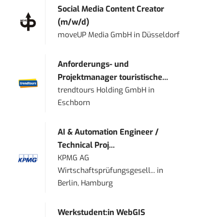
Social Media Content Creator
(m/w/d)
moveUP Media GmbH
in
Düsseldorf
Anforderungs- und
Projektmanager touristische...
trendtours Holding GmbH
in
Eschborn
AI & Automation Engineer /
Technical Proj...
KPMG AG
Wirtschaftsprüfungsgesell...
in
Berlin, Hamburg
Werkstudent:in WebGIS