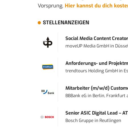
Vorsprung.
Hier kannst du dich kost
STELLENANZEIGEN
Social Media Content Creato
moveUP Media GmbH
in
Düsse
Anforderungs- und Projektma
trendtours Holding GmbH
in
E
Mitarbeiter (m/w/d) Custome
BBBank eG
in
Berlin, Frankfurt
Senior ASIC Digital Lead – AT
Bosch Gruppe
in
Reutlingen