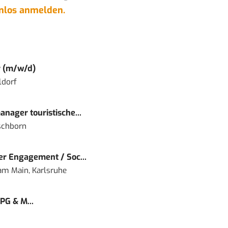
enlos anmelden.
r (m/w/d)
ldorf
nager touristische...
schborn
r Engagement / Soc...
 am Main, Karlsruhe
PG & M...