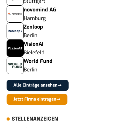
Stuttgart
novomind AG
Hamburg
Zenloop
Berlin
VisionAI
Bielefeld
World Fund
Berlin
Alle Einträge ansehen
Jetzt Firma eintragen
STELLENANZEIGEN