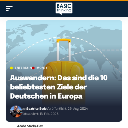
ENTERTAIN
MONEY
Auswandern: Das sind die 10
beliebtesten Ziele der
Deutschen in Europa
von
Beatrice Bode
Veröffentlicht: 29. Aug. 2024
Aktualisiert: 13. Feb. 2025
Adobe Stock/Alex