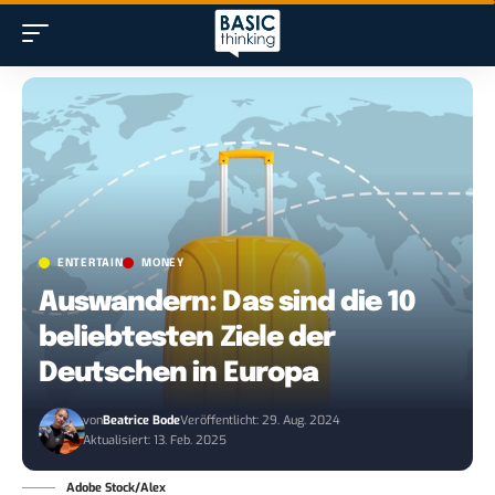
ENTERTAIN
MONEY
Auswandern: Das sind die 10
beliebtesten Ziele der
Deutschen in Europa
von
Beatrice Bode
Veröffentlicht: 29. Aug. 2024
Aktualisiert: 13. Feb. 2025
Adobe Stock/Alex