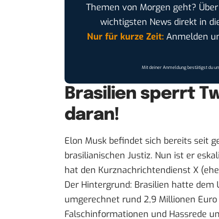
Themen von Morgen geht? Übe
wichtigsten News direkt in di
Nur für kurze Zeit:
Anmelden und
Mit deiner Anmeldung bestätigst du u
Brasilien sperrt Tw
daran!
Elon Musk befindet sich bereits seit g
brasilianischen Justiz. Nun ist er eska
hat den Kurznachrichtendienst X (ehe
Der Hintergrund: Brasilien hatte dem
umgerechnet rund 2,9 Millionen Euro 
Falschinformationen und Hassrede u