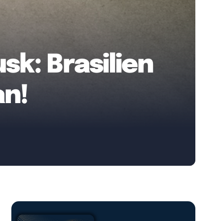
sk: Brasilien
an!