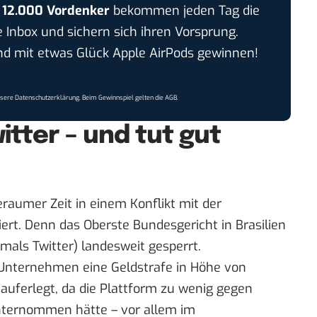
r
12.000 Vordenker
bekommen jeden Tag die
e Inbox und sichern sich ihren Vorsprung.
 mit etwas Glück Apple AirPods gewinnen!
nsere
Datenschutzerklärung
. Beim Gewinnspiel gelten die
AGB
.
itter – und tut gut
eraumer Zeit in einem Konflikt mit der
liert. Denn das Oberste Bundesgericht in Brasilien
mals Twitter) landesweit gesperrt.
 Unternehmen eine Geldstrafe in Höhe von
auferlegt, da die Plattform zu wenig gegen
nternommen hätte – vor allem im