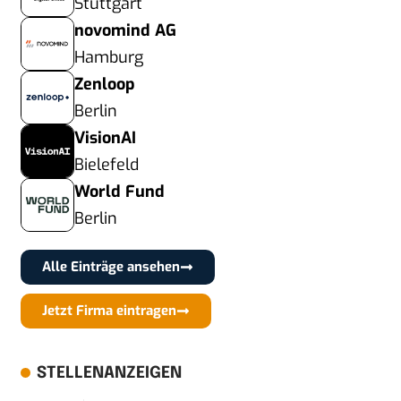
Stuttgart
novomind AG
Hamburg
Zenloop
Berlin
VisionAI
Bielefeld
World Fund
Berlin
Alle Einträge ansehen
Jetzt Firma eintragen
STELLENANZEIGEN