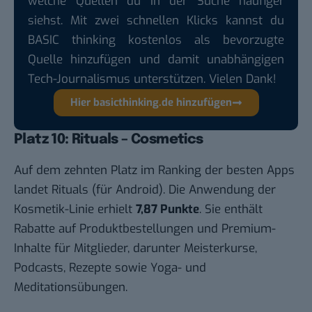
welche Quellen du in der Suche häufiger
siehst. Mit zwei schnellen Klicks kannst du
BASIC thinking kostenlos als bevorzugte
Quelle hinzufügen und damit unabhängigen
Tech-Journalismus unterstützen. Vielen Dank!
Hier basicthinking.de hinzufügen
Platz 10: Rituals – Cosmetics
Auf dem zehnten Platz im Ranking der besten Apps
landet
Rituals
(für
Android
). Die Anwendung der
Kosmetik-Linie erhielt
7,87 Punkte
. Sie enthält
Rabatte auf Produktbestellungen und Premium-
Inhalte für Mitglieder, darunter Meisterkurse,
Podcasts, Rezepte sowie Yoga- und
Meditationsübungen.