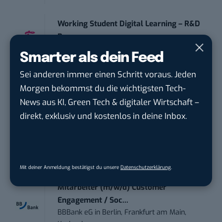
Working Student Digital Learning – R&D
Pr...
Brainlab
in
Munich
Smarter als dein Feed
Sei anderen immer einen Schritt voraus. Jeden
Contentmanager (m/w/d) in Teilzeit (25-
Morgen bekommst du die wichtigsten Tech-
30 Std.)
News aus KI, Green Tech & digitaler Wirtschaft –
TECVIA Media GmbH
in
München
direkt, exklusiv und kostenlos in deine Inbox.
Werkstudent (m/w/d) im Bereich
Webdesign &amp...
ALFIX GmbH
in
Großschirma bei Freiberg
Mit deiner Anmeldung bestätigst du unsere
Datenschutzerklärung
.
Mitarbeiter (m/w/d) Customer
Engagement / Soc...
BBBank eG
in
Berlin, Frankfurt am Main,