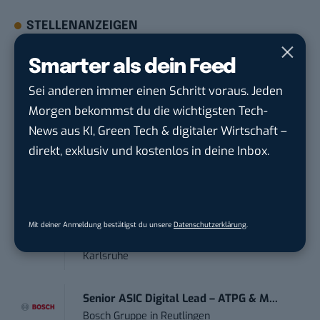
STELLENANZEIGEN
Smarter als dein Feed
Social Media Content Creator (m/w/d)
moveUP Media GmbH
in
Düsseldorf
Sei anderen immer einen Schritt voraus. Jeden
Morgen bekommst du die wichtigsten Tech-
Anforderungs- und Projektmanager
News aus KI, Green Tech & digitaler Wirtschaft –
touristische...
direkt, exklusiv und kostenlos in deine Inbox.
trendtours Holding GmbH
in
Eschborn
Mitarbeiter (m/w/d) Customer
Engagement / Soc...
Mit deiner Anmeldung bestätigst du unsere
Datenschutzerklärung
.
BBBank eG
in
Berlin, Frankfurt am Main,
Karlsruhe
Senior ASIC Digital Lead – ATPG & M...
Bosch Gruppe
in
Reutlingen