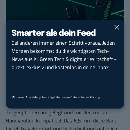
Smarter als dein Feed
Sei anderen immer einen Schritt voraus. Jeden
Morgen bekommst du die wichtigsten Tech-
News aus KI, Green Tech & digitaler Wirtschaft –
direkt, exklusiv und kostenlos in deine Inbox.
PITAKA x Aries (Bild: PITAKA)
Du möchtest dein iPhone 16 immer griffbereit
haben? Dann kommt dir das
universelle Handy-
Schlüsselband
gerade gelegen. Das verstellbare
Mit deiner Anmeldung bestätigst du unsere
Datenschutzerklärung
.
Schlüsselband ist auf drei verschiedene
Trageoptionen ausgelegt und mit den meisten
Handyhüllen kompatibel. Das 6,5 mm dicke Band
bietet Tragekomfort und Sicherheit und natürlich