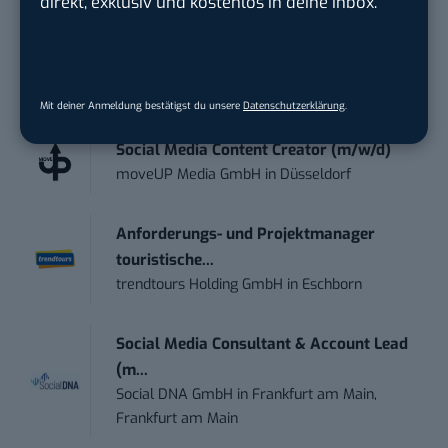
direkt, exklusiv und kostenlos in deine Inbox.
damit ihren Vorsprung.
Hier kannst du dich
kostenlos anmelden.
STELLENANZEIGEN
Mit deiner Anmeldung bestätigst du unsere
Datenschutzerklärung
.
Social Media Content Creator (m/w/d)
moveUP Media GmbH
in
Düsseldorf
Anforderungs- und Projektmanager
touristische...
trendtours Holding GmbH
in
Eschborn
Social Media Consultant & Account Lead
(m...
Social DNA GmbH
in
Frankfurt am Main,
Frankfurt am Main