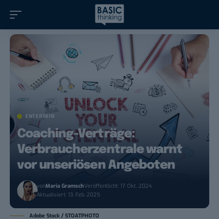
ENTERTAIN
Coaching-Verträge:
Verbraucherzentrale warnt
vor unseriösen Angeboten
von
Maria Gramsch
Veröffentlicht: 17. Okt. 2024
Aktualisiert: 13. Feb. 2025
Adobe Stock / STOATPHOTO