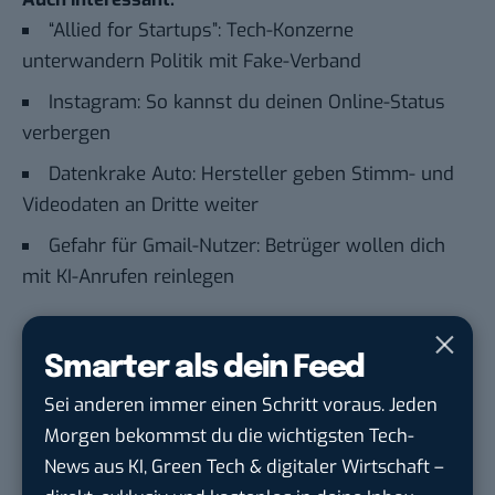
“Allied for Startups”: Tech-Konzerne
unterwandern Politik mit Fake-Verband
Instagram: So kannst du deinen Online-Status
verbergen
Datenkrake Auto: Hersteller geben Stimm- und
Videodaten an Dritte weiter
Gefahr für Gmail-Nutzer: Betrüger wollen dich
mit KI-Anrufen reinlegen
Du möchtest nicht abgehängt werden
, wenn es um
Smarter als dein Feed
KI, Green Tech und die Tech-Themen von Morgen
Sei anderen immer einen Schritt voraus. Jeden
geht? Über 12.000 smarte Leser bekommen jeden
Morgen bekommst du die wichtigsten Tech-
Tag UPDATE, unser Tech-Briefing mit den
News aus KI, Green Tech & digitaler Wirtschaft –
wichtigsten News des Tages – und sichern sich