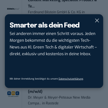
Content Marketing Specialist Product &
Te...
Ferdinand Bilstein GmbH & Co. KG
in
Ennepetal
Smarter als dein Feed
IT Sales & Online Marketing Manager
Sei anderen immer einen Schritt voraus. Jeden
(m/w/...
Morgen bekommst du die wichtigsten Tech-
Instaffo GmbH
in
Karlsruhe
News aus KI, Green Tech & digitaler Wirtschaft –
direkt, exklusiv und kostenlos in deine Inbox.
Marketing Manager – Content
Marketing /...
Acura Fachklinik GmbH
in
Albstadt
Mit deiner Anmeldung bestätigst du unsere
Datenschutzerklärung
.
Social Media Manager / Content Creator
(m/w/d)
Dr. Meyer & Meyer-Peteaux New Media
Compa...
in
Rastede