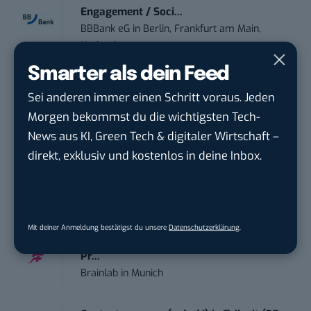
Engagement / Soci...
BBBank eG
in
Berlin, Frankfurt am Main,
Karlsruhe
Smarter als dein Feed
Content Manager (m/w/g) mit
Sei anderen immer einen Schritt voraus. Jeden
Schwerpunkt Socia...
Morgen bekommst du die wichtigsten Tech-
LEUCHTTURM1917
in
Geesthacht
News aus KI, Green Tech & digitaler Wirtschaft –
direkt, exklusiv und kostenlos in deine Inbox.
Editorial Prompt Engineer (m/w/d)
Motor Presse Verlagsgesellschaft mbH
in
Stuttgart
Mit deiner Anmeldung bestätigst du unsere
Datenschutzerklärung
.
Working Student Digital Learning – R&D
Pr...
Brainlab
in
Munich