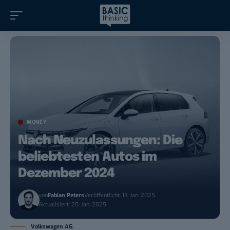
MONEY
Nach Neuzulassungen: Die
beliebtesten Autos im
Dezember 2024
von
Fabian Peters
Veröffentlicht: 13. Jan. 2025
Aktualisiert: 20. Jan. 2025
Volkswagen AG.