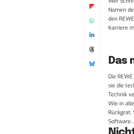
Wer Schnit
Namen der
den REWE-
Karriere 
Das 
Die REWE d
sie die te
Technik v
Wie in all
Rückgrat. 
Software, 
Nich