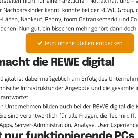
tstellen nicht für einen ärztlichen Notfall hält und – 
 Nachbarskinder kennt, könnte bei der REWE Group, 
Läden, Nahkauf, Penny, toom Getränkemarkt und Co.,
machen. Nun gut, ein bisschen mehr gehört dann doch
Jetzt offene Stellen entdecken
macht die REWE digital
igital ist dabei maßgeblich am Erfolg des Unternehme
chnische Infrastruktur der Angebote und die gesamte 
erantwortet.
en Unternehmen bilden auch bei der REWE digital die M
Sie sind verantwortlich für alle Fragen, die Technik, I
Apps, Server-Administration, Analyse, User Experience
t nur funktionierende PCs