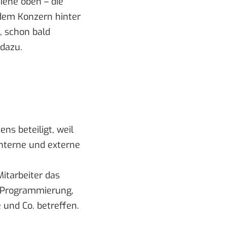
siehe oben – die
dem Konzern hinter
 schon bald
 dazu.
ns beteiligt, weil
interne und externe
itarbeiter das
T, Programmierung,
 und Co. betreffen.