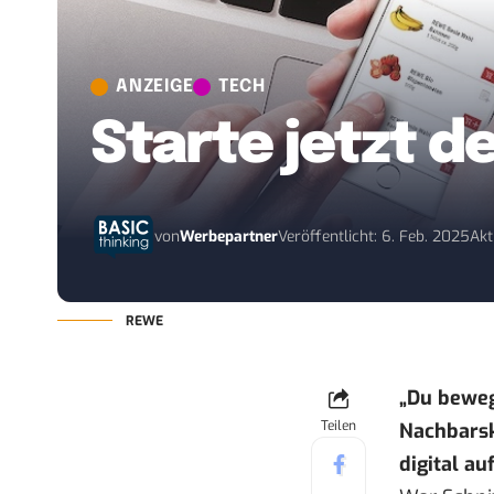
ANZEIGE
TECH
Starte jetzt d
von
Werbepartner
Veröffentlicht: 6. Feb. 2025
Akt
REWE
„Du beweg
Teilen
Nachbarsk
digital
au