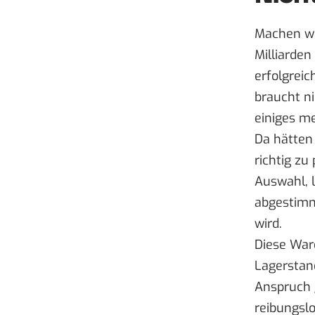
Machen wir
Milliarden
erfolgrei
braucht n
einiges me
Da hätten
richtig z
Auswahl, 
abgestimm
wird.
Diese War
Lagerstand
Anspruch 
reibungsl