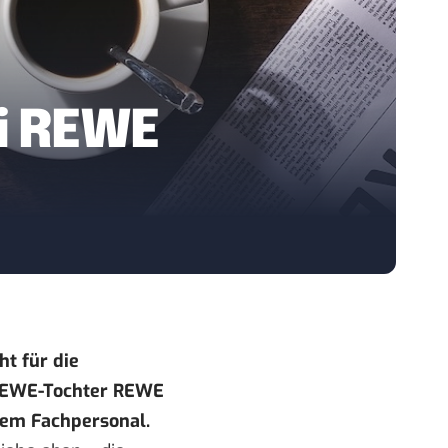
ei REWE
ht für die
 REWE-Tochter REWE
tem Fachpersonal
.