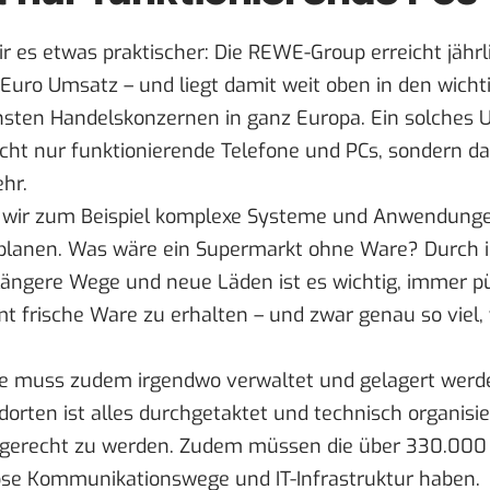
 es etwas praktischer: Die REWE-Group erreicht jährl
 Euro Umsatz – und liegt damit weit oben in den wich
chsten Handelskonzernen in ganz Europa. Ein solche
icht nur funktionierende Telefone und PCs, sondern d
hr.
 wir zum Beispiel komplexe Systeme und Anwendunge
u planen. Was wäre ein Supermarkt ohne Ware? Durc
längere Wege und neue Läden ist es wichtig, immer p
t frische Ware zu erhalten – und zwar genau so viel, 
e muss zudem irgendwo verwaltet und gelagert werde
orten ist alles durchgetaktet und technisch organisi
gerecht zu werden. Zudem müssen die über 330.000 
ose Kommunikationswege und IT-Infrastruktur haben.