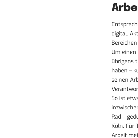
Arbei
Entspreche
digital.
Akt
Bereichen
Um einen 
übrigens t
haben – ku
seinen Ar
Verantwor
So ist et
inzwischen
Rad – ged
Köln. Für 
Arbeit mei