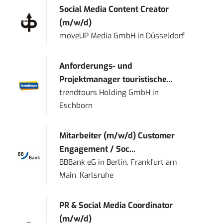
Social Media Content Creator
(m/w/d)
moveUP Media GmbH
in
Düsseldorf
Anforderungs- und
Projektmanager touristische...
trendtours Holding GmbH
in
Eschborn
Mitarbeiter (m/w/d) Customer
Engagement / Soc...
BBBank eG
in
Berlin, Frankfurt am
Main, Karlsruhe
PR & Social Media Coordinator
(m/w/d)