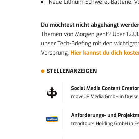
Neue Lithium-Schwefel-Batterie: Vo
Du möchtest nicht abgehängt werde
Themen von Morgen geht? Über 12.0
unser Tech-Briefing mit den wichtigst
Vorsprung.
Hier kannst du dich kost
STELLENANZEIGEN
Social Media Content Creato
moveUP Media GmbH
in
Düsse
Anforderungs- und Projektma
trendtours Holding GmbH
in
E