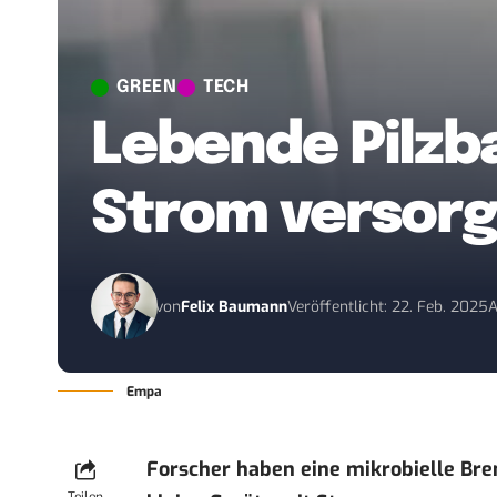
GREEN
TECH
Lebende Pilzba
Strom versor
von
Felix Baumann
Veröffentlicht: 22. Feb. 2025
A
Empa
Forscher haben eine mikrobielle Bren