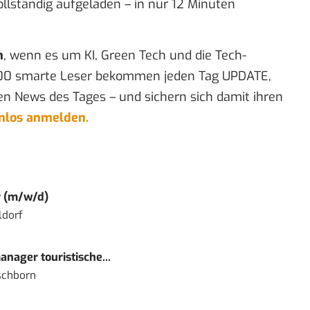
llständig aufgeladen – in nur 12 Minuten
n
, wenn es um KI, Green Tech und die Tech-
00 smarte Leser bekommen jeden Tag UPDATE,
en News des Tages – und sichern sich damit ihren
enlos anmelden.
r (m/w/d)
ldorf
nager touristische...
schborn