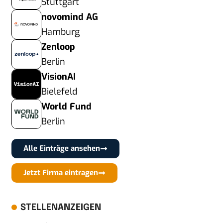
Stuttgart
novomind AG
Hamburg
Zenloop
Berlin
VisionAI
Bielefeld
World Fund
Berlin
Alle Einträge ansehen
Jetzt Firma eintragen
STELLENANZEIGEN