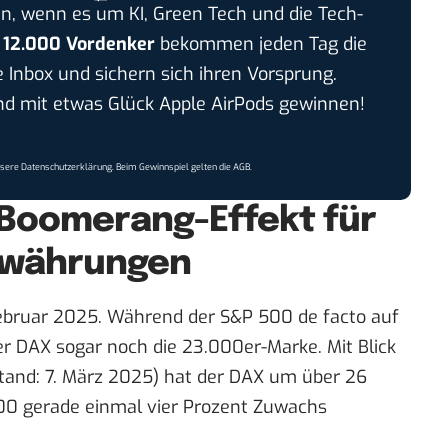
n, wenn es um KI, Green Tech und die Tech-
r
12.000 Vordenker
bekommen jeden Tag die
e Inbox und sichern sich ihren Vorsprung.
 mit etwas Glück Apple AirPods gewinnen!
nsere
Datenschutzerklärung
. Beim Gewinnspiel gelten die
AGB
.
Boomerang-Effekt für
owährungen
Februar 2025. Während der S&P 500 de facto auf
er DAX sogar noch die 23.000er-Marke. Mit Blick
tand: 7. März 2025) hat der DAX um über 26
00 gerade einmal vier Prozent Zuwachs