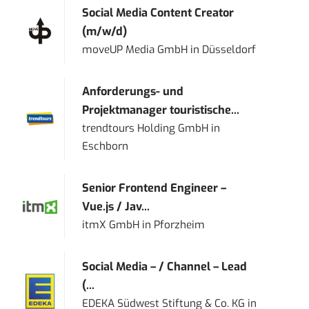
Social Media Content Creator
(m/w/d)
moveUP Media GmbH
in
Düsseldorf
Anforderungs- und
Projektmanager touristische...
trendtours Holding GmbH
in
Eschborn
Senior Frontend Engineer –
Vue.js / Jav...
itmX GmbH
in
Pforzheim
Social Media – / Channel – Lead
(...
EDEKA Südwest Stiftung & Co. KG
in