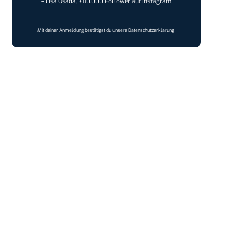
– Lisa Osada, +110.000 Follower auf Instagram
Mit deiner Anmeldung bestätigst du unsere
Datenschutzerklärung