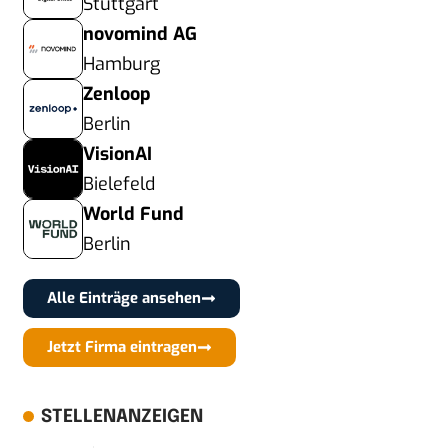
Stuttgart
novomind AG
Hamburg
Zenloop
Berlin
VisionAI
Bielefeld
World Fund
Berlin
Alle Einträge ansehen
Jetzt Firma eintragen
STELLENANZEIGEN