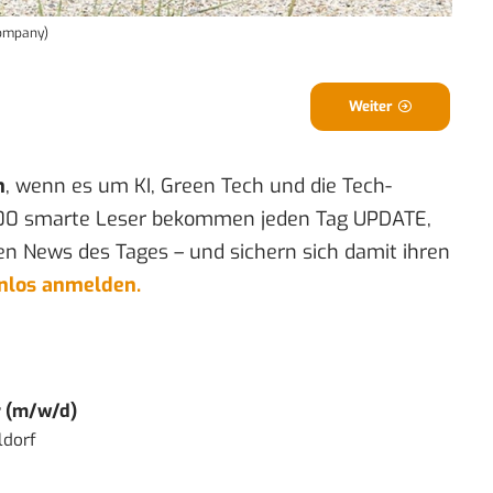
Company)
Weiter
n
, wenn es um KI, Green Tech und die Tech-
00 smarte Leser bekommen jeden Tag UPDATE,
en News des Tages – und sichern sich damit ihren
enlos anmelden.
r (m/w/d)
ldorf