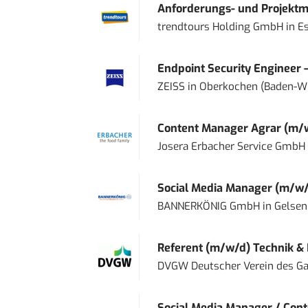
Anforderungs- und Projektma
trendtours Holding GmbH
in
E
Endpoint Security Engineer 
ZEISS
in
Oberkochen (Baden-W
Content Manager Agrar (m/w/d
Josera Erbacher Service GmbH &
Social Media Manager (m/w/
BANNERKÖNIG GmbH
in
Gelsen
Referent (m/w/d) Technik &
DVGW Deutscher Verein des Gas
Social Media Manager / Cont