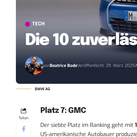
TECH
Die 10 zuverl
von
Beatrice Bode
Veröffentlicht: 29. März 2025
A
BMW AG
Platz 7: GMC
Teilen
Der siebte Platz im Ranking geht mit
US-amerikanische Autobauer produzier