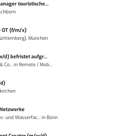
nager touristische...
schborn
– OT (f/m/x)
ürttemberg), München
) befristet aufgr...
 Co...
in
Remote / Mob...
d)
kirchen
 Netzwerke
- und Wasserfac...
in
Bonn
ent Creator (m/w/d)