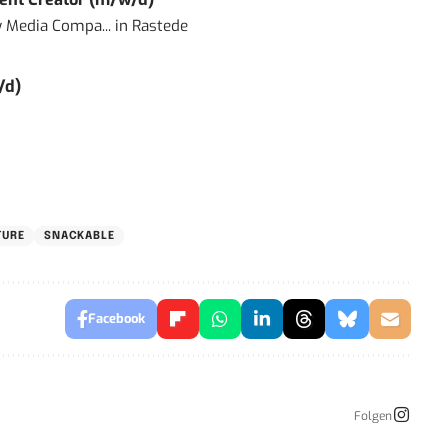
 Media Compa...
in
Rastede
/d)
TURE
SNACKABLE
Facebook
Folgen