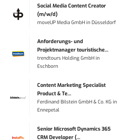
Social Media Content Creator
(m/w/d)
moveUP Media GmbH
in
Düsseldorf
Anforderungs- und
Projektmanager touristische...
trendtours Holding GmbH
in
Eschborn
Content Marketing Specialist
Product & Te...
Ferdinand Bilstein GmbH & Co. KG
in
Ennepetal
Senior Microsoft Dynamics 365
CRM Developer (...