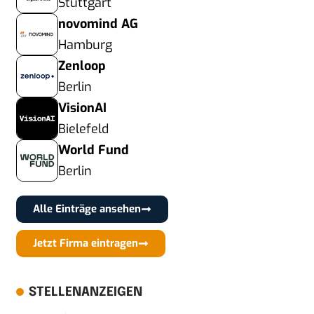
Stuttgart
novomind AG
Hamburg
Zenloop
Berlin
VisionAI
Bielefeld
World Fund
Berlin
Alle Einträge ansehen
Jetzt Firma eintragen
STELLENANZEIGEN