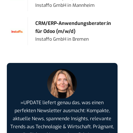
Instaffo GmbH
in
Mannheim
CRM/ERP-Anwendungsberater:in
für Odoo (m/w/d)
Instaffo GmbH
in
Bremen
»UPDATE liefert genau das, was einen
perfekten Newsletter ausmacht: Kompakte,
aktuelle News, spannende Insights, relevante
Trends aus Technologie & Wirtschaft. Prägnant,