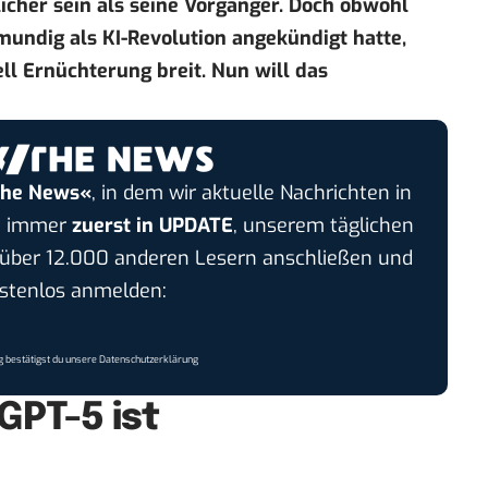
zlicher sein als seine Vorgänger. Doch obwohl
undig als KI-Revolution angekündigt hatte,
ll Ernüchterung breit. Nun will das
the News«
, in dem wir aktuelle Nachrichten in
nt immer
zuerst in UPDATE
, unserem täglichen
h über 12.000 anderen Lesern anschließen und
ostenlos anmelden:
 bestätigst du unsere
Datenschutzerklärung
GPT-5 ist