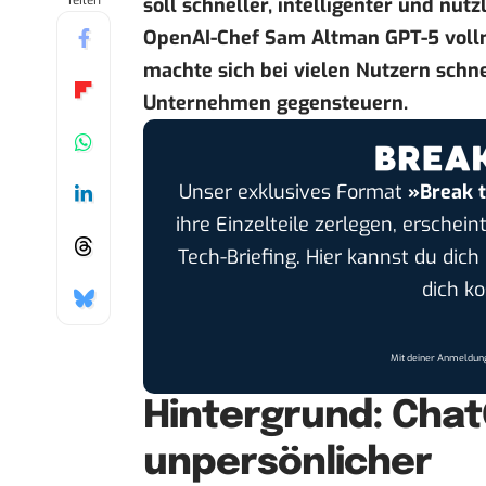
Teilen
soll schneller, intelligenter und nüt
OpenAI-Chef Sam Altman GPT-5 vollm
machte sich bei vielen Nutzern schne
Unternehmen gegensteuern.
Unser exklusives Format
»Break 
ihre Einzelteile zerlegen, erschei
Tech-Briefing. Hier kannst du dic
dich k
Mit deiner Anmeldung
Hintergrund: Chat
unpersönlicher