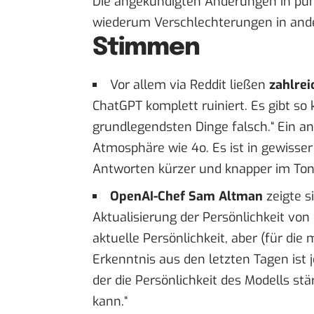
Die angekündigten Änderungen in pun
wiederum Verschlechterungen in ande
Stimmen
Vor allem
via Reddit
ließen
zahlrei
ChatGPT komplett ruiniert. Es gibt s
grundlegendsten Dinge falsch.“ Ein and
Atmosphäre wie 4o. Es ist in gewisser 
Antworten kürzer und knapper im Tonfa
OpenAI-Chef Sam Altman
zeigte s
Aktualisierung der Persönlichkeit von 
aktuelle Persönlichkeit, aber (für die
Erkenntnis aus den letzten Tagen ist j
der die Persönlichkeit des Modells s
kann.“