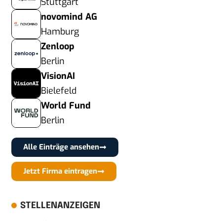
Stuttgart
novomind AG
Hamburg
Zenloop
Berlin
VisionAI
Bielefeld
World Fund
Berlin
Alle Einträge ansehen
Jetzt Firma eintragen
STELLENANZEIGEN