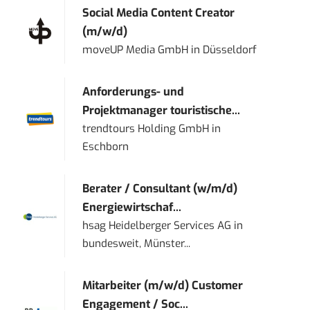
Social Media Content Creator
(m/w/d)
moveUP Media GmbH
in
Düsseldorf
Anforderungs- und
Projektmanager touristische...
trendtours Holding GmbH
in
Eschborn
Berater / Consultant (w/m/d)
Energiewirtschaf...
hsag Heidelberger Services AG
in
bundesweit, Münster...
Mitarbeiter (m/w/d) Customer
Engagement / Soc...