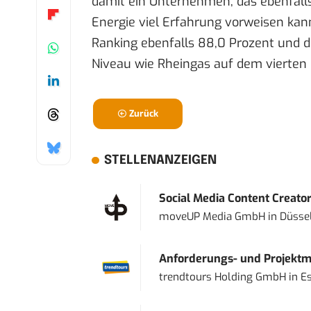
damit ein Unternehmen, das ebenfalls
Energie viel Erfahrung vorweisen kann
Ranking ebenfalls 88,0 Prozent und di
Niveau wie Rheingas auf dem vierten 
Zurück
STELLENANZEIGEN
Social Media Content Creato
moveUP Media GmbH
in
Düsse
Anforderungs- und Projektma
trendtours Holding GmbH
in
E