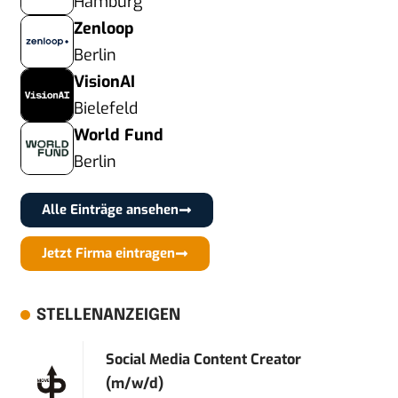
Hamburg
Zenloop
Berlin
VisionAI
Bielefeld
World Fund
Berlin
Alle Einträge ansehen
Jetzt Firma eintragen
STELLENANZEIGEN
Social Media Content Creator
(m/w/d)