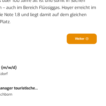
 über 100 Jahre alt ist und somit in Sachen
 – auch im Bereich Flüssiggas. Hoyer erreicht im
e Note 1,8 und liegt damit auf dem gleichen
Platz.
Weiter
r (m/w/d)
ldorf
nager touristische...
schborn