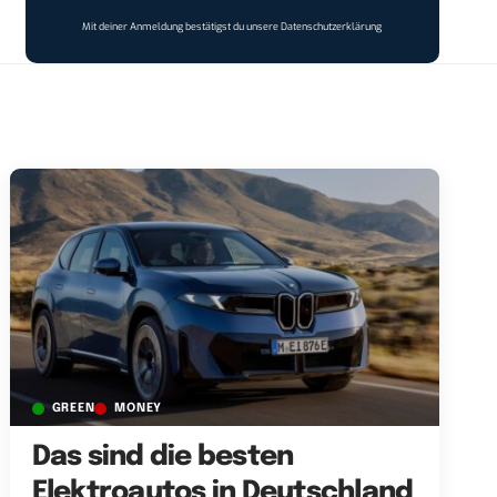
Mit deiner Anmeldung bestätigst du unsere
Datenschutzerklärung
GREEN
MONEY
Das sind die besten
Elektroautos in Deutschland