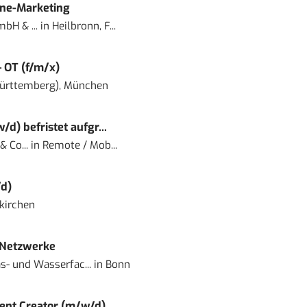
ine-Marketing
bH & ...
in
Heilbronn, F...
– OT (f/m/x)
ürttemberg), München
) befristet aufgr...
 Co...
in
Remote / Mob...
d)
kirchen
 Netzwerke
- und Wasserfac...
in
Bonn
ent Creator (m/w/d)