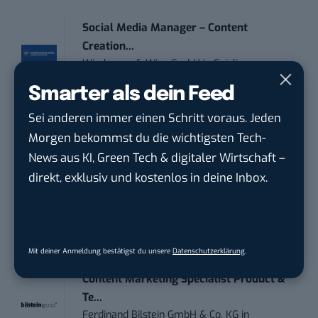
Social Media Manager – Content
Creation...
Wiedmann & Winz GmbH
in
Geislingen an
der Steige
Smarter als dein Feed
Sei anderen immer einen Schritt voraus. Jeden
IT Sales & Online Marketing Manager
Morgen bekommst du die wichtigsten Tech-
(m/w/...
News aus KI, Green Tech & digitaler Wirtschaft –
Instaffo GmbH
in
Karlsruhe
direkt, exklusiv und kostenlos in deine Inbox.
Marketing Manager – Content
Marketing /...
Acura Fachklinik GmbH
in
Albstadt
Mit deiner Anmeldung bestätigst du unsere
Datenschutzerklärung
.
Content Marketing Specialist Product &
Te...
Ferdinand Bilstein GmbH & Co. KG
in