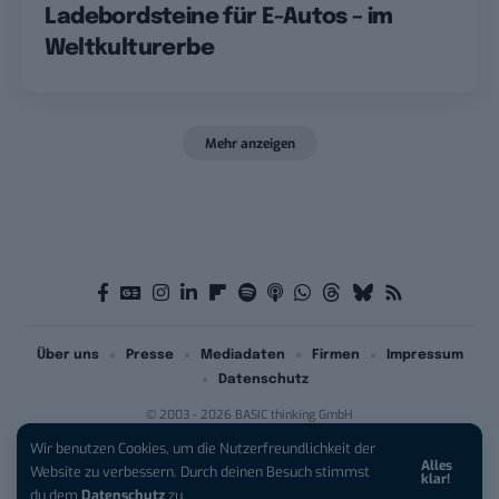
Ladebordsteine für E-Autos – im
Weltkulturerbe
Mehr anzeigen
Über uns
Presse
Mediadaten
Firmen
Impressum
Datenschutz
© 2003 - 2026 BASIC thinking GmbH
Wir benutzen Cookies, um die Nutzerfreundlichkeit der
Alles
iPhone 17 Pro sichern:
Für 1 € +
Website zu verbessern. Durch deinen Besuch stimmst
klar!
200 € Hardware-Bonus!
du dem
Datenschutz
zu.