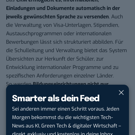
Einladungen und Dokumente automatisch in der
jeweils gewünschten Sprache zu versenden
. Auch
die Verwaltung von Visa-Unterlagen, Stipendien,
Austauschprogrammen oder internationalen
Bewerbungen lässt sich strukturiert abbilden. Für
die Schulleitung und Verwaltung bietet das System
Übersichten zur Herkunft der Schüler, zur
Entwicklung internationaler Programme und zu
spezifischen Anforderungen einzelner Länder.
So werden
Bildungseinrichtungen nicht nur
effizienter, sondern auch attraktiver für
Smarter als dein Feed
internationale Schüler
, Studierende und
Sei anderen immer einen Schritt voraus. Jeden
Kooperationspartner – und können ihre Angebote
Morgen bekommst du die wichtigsten Tech-
weltweit flexibel ausbauen.
News aus KI, Green Tech & digitaler Wirtschaft –
HubSpot in der Praxis:
direkt, exklusiv und kostenlos in deine Inbox.