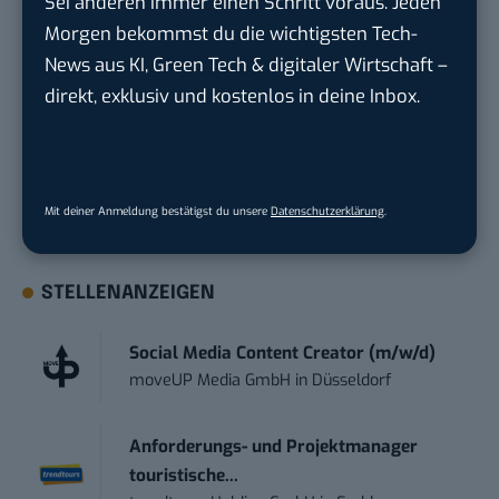
Sei anderen immer einen Schritt voraus. Jeden
Morgen bekommst du die wichtigsten Tech-
Du möchtest nicht abgehängt werden
, wenn es um
News aus KI, Green Tech & digitaler Wirtschaft –
KI, Green Tech und die Tech-Themen von Morgen
direkt, exklusiv und kostenlos in deine Inbox.
geht? Über 12.000 smarte Leser bekommen jeden
Tag UPDATE, unser Tech-Briefing mit den
wichtigsten News des Tages – und sichern sich
damit ihren Vorsprung.
Hier kannst du dich
Mit deiner Anmeldung bestätigst du unsere
Datenschutzerklärung
.
kostenlos anmelden.
STELLENANZEIGEN
Social Media Content Creator (m/w/d)
moveUP Media GmbH
in
Düsseldorf
Anforderungs- und Projektmanager
touristische...