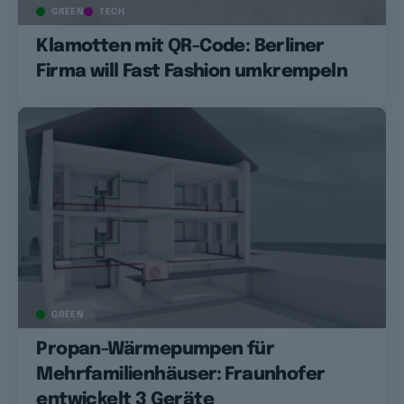
GREEN
TECH
Klamotten mit QR-Code: Berliner
Firma will Fast Fashion umkrempeln
GREEN
Propan-Wärmepumpen für
Mehrfamilienhäuser: Fraunhofer
entwickelt 3 Geräte