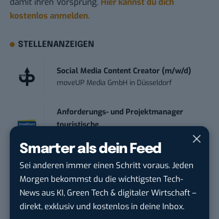
damit ihren Vorsprung.
Hier kannst du dich
kostenlos anmelden.
STELLENANZEIGEN
Social Media Content Creator (m/w/d)
moveUP Media GmbH
in
Düsseldorf
Anforderungs- und Projektmanager
touristische...
trendtours Holding GmbH
in
Eschborn
Smarter als dein Feed
Sei anderen immer einen Schritt voraus. Jeden
Social Media Manager (m/w/d)
BANNERKÖNIG GmbH
in
Gelsenkirchen
Morgen bekommst du die wichtigsten Tech-
News aus KI, Green Tech & digitaler Wirtschaft –
direkt, exklusiv und kostenlos in deine Inbox.
Referent (m/w/d) Technik & Netzwerke
DVGW Deutscher Verein des Gas- und