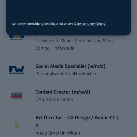
Wasserfac...
in
Bonn
Mit deiner Anmeldung bestätigst du unsere
Datenschutzerklärung
.
Social Media Manager / Content Creator
(m/w/d)
Dr. Meyer & Meyer-Peteaux New Media
Compa...
in
Rastede
Social Media Specialist (w/m/d)
Personalwerk GmbH
in
Karben
Content Creator (m/w/d)
OAS AG
in
Bremen
Art Director – UX Design / Adobe CC /
P...
meap GmbH
in
Witten