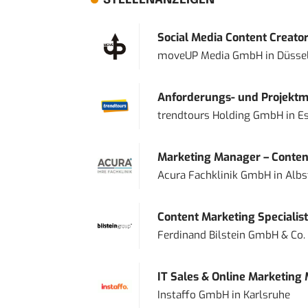
STELLENANZEIGEN
Social Media Content Creato
moveUP Media GmbH
in
Düsse
Anforderungs- und Projektma
trendtours Holding GmbH
in
E
Marketing Manager – Content
Acura Fachklinik GmbH
in
Albs
Content Marketing Specialist 
Ferdinand Bilstein GmbH & Co.
IT Sales & Online Marketing
Instaffo GmbH
in
Karlsruhe