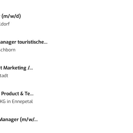
r (m/w/d)
ldorf
nager touristische...
schborn
 Marketing /...
tadt
Product & Te...
 KG
in
Ennepetal
 Manager (m/w/...