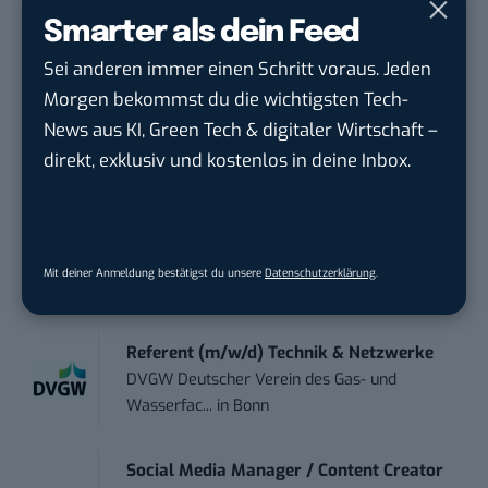
ZEISS
in
Oberkochen (Baden-Württemberg),
Smarter als dein Feed
München
Sei anderen immer einen Schritt voraus. Jeden
Morgen bekommst du die wichtigsten Tech-
Content Manager Agrar (m/w/d)
News aus KI, Green Tech & digitaler Wirtschaft –
befristet aufgr...
direkt, exklusiv und kostenlos in deine Inbox.
Josera Erbacher Service GmbH & Co...
in
Remote / Mob...
Social Media Manager (m/w/d)
Mit deiner Anmeldung bestätigst du unsere
Datenschutzerklärung
.
BANNERKÖNIG GmbH
in
Gelsenkirchen
Referent (m/w/d) Technik & Netzwerke
DVGW Deutscher Verein des Gas- und
Wasserfac...
in
Bonn
Social Media Manager / Content Creator