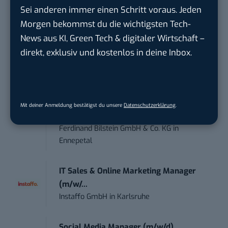
touristische...
Sei anderen immer einen Schritt voraus. Jeden
trendtours Holding GmbH
in
Eschborn
Morgen bekommst du die wichtigsten Tech-
News aus KI, Green Tech & digitaler Wirtschaft –
Marketing Manager – Content
direkt, exklusiv und kostenlos in deine Inbox.
Marketing /...
Acura Fachklinik GmbH
in
Albstadt
Content Marketing Specialist Product &
Mit deiner Anmeldung bestätigst du unsere
Datenschutzerklärung
.
Te...
Ferdinand Bilstein GmbH & Co. KG
in
Ennepetal
IT Sales & Online Marketing Manager
(m/w/...
Instaffo GmbH
in
Karlsruhe
Social Media Manager (m/w/d)