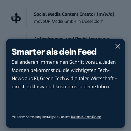
Social Media Content Creator (m/w/d)
moveUP Media GmbH
in
Düsseldorf
Anforderungs- und Projektmanager
touristische...
Smarter als dein Feed
trendtours Holding GmbH
in
Eschborn
Sei anderen immer einen Schritt voraus. Jeden
Morgen bekommst du die wichtigsten Tech-
Mitarbeiter (m/w/d) Customer
News aus KI, Green Tech & digitaler Wirtschaft –
Engagement / Soc...
BBBank eG
in
Berlin, Frankfurt am Main,
direkt, exklusiv und kostenlos in deine Inbox.
Karlsruhe
Senior ASIC Digital Lead – ATPG & M...
Bosch Gruppe
in
Reutlingen
Mit deiner Anmeldung bestätigst du unsere
Datenschutzerklärung
.