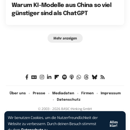
Warum KI-Modelle aus China so viel
günstiger sind als ChatGPT
Mehr anzeigen
Über uns
Presse
Mediadaten
Firmen
Impressum
Datenschutz
© 2003 - 2026 BASIC thinking GmbH
Wir benutzen Cookies, um die Nutzerfreundlichkeit der
Alles
iPhone 17 Pro sichern:
Für 1 € +
Website zu verbessern. Durch deinen Besuch stimmst
klar!
200 € Hardware-Bonus!
du dem
Datenschutz
zu.